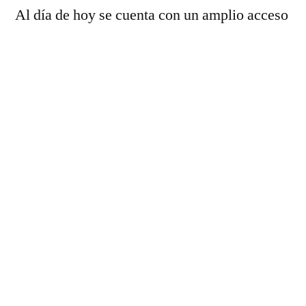
Al día de hoy se cuenta con un amplio acceso
a tecnología integrada a los muebles de
oficina, y a precios accesibles.
Ha sido muy sonada últimamente la
mesa de
altura ajustable
-o
escritorio de altura
ajustable
– que permite adaptarse a la mejor
altura tanto con el usuario sentado como con
el usuario de pie de forma que el usuario
puede trabajar en ambas posiciones con la
misma mesa. Existen más mecanismos como
el funcionamiento abatible, y las rodajas