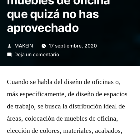
muebles de oficina
que quizá no has
aprovechado
Publicado
MAKEIN
17 septiembre, 2020
por
en
Deja un comentario
Tecnología
en
Cuando se habla del diseño de oficinas o,
muebles
de
más específicamente, de diseño de espacios
oficina
de trabajo, se busca la distribución ideal de
que
quizá
áreas, colocación de muebles de oficina,
no
elección de colores, materiales, acabados,
has